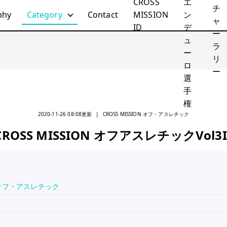
CROSS
エ
チ
phy
Category
Contact
MISSION
ン
ャ
ID
デ
All
ー
ュ
ラ
CROSS MISSION ハードエンデューロ
ー
リ
ロ
全日本ハードエンデューロ選手権
ー
選
CROSS MISSION オフ・アスレチック
手
CROSS MISSION アドベンチャーラリー
権
ライディングスクール
2020-11-26 08:08
更新
|
CROSS MISSION オフ・アスレチック
その他
0CROSS MISSION オフアスレチックVol3
ON オフ・アスレチック