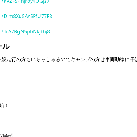
gl/kVZFSPhjroy4UGjz7
.gl/Djm8Xu5AY5FfU77F8
gl/TrA7RgN5pbNkjthj8
ール
入場可能（一般走行の方もいらっしゃるのでキャンプの方は車両動線
開始！
・閉会式