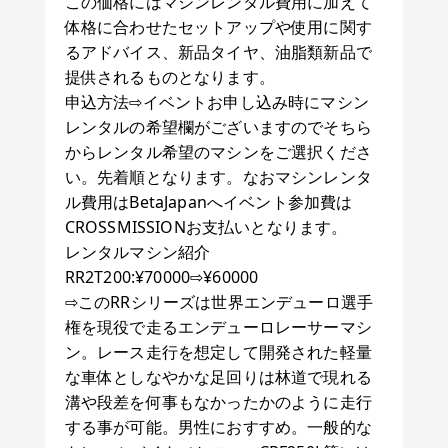
この価格にはマシンレンタル費用に加えて
体格に合わせたセットアップや使用に関す
るアドバイス、新品タイヤ、油脂類新品で
提供されるものとなります。
申込方法⇨イベントお申し込み時にマシン
レンタルの希望欄がございますのでそちら
からレンタル希望のマシンをご選択くださ
い。先着順となります。なおマシンレンタ
ル費用はBetaJapanへイベント参加費は
CROSSMISSIONお支払いとなります。
レンタルマシン紹介
RR2T200:¥70000⇨¥60000
⇨このRRシリーズは世界エンデューロ選手
権を現役で走るエンデューロレーサーマシ
ン。レース走行を想定して開発された軽量
な車体としなやかな足回りは林道で現れる
溝や段差を何事もなかったかのように走行
する事が可能。男性におすすめ。一般的な