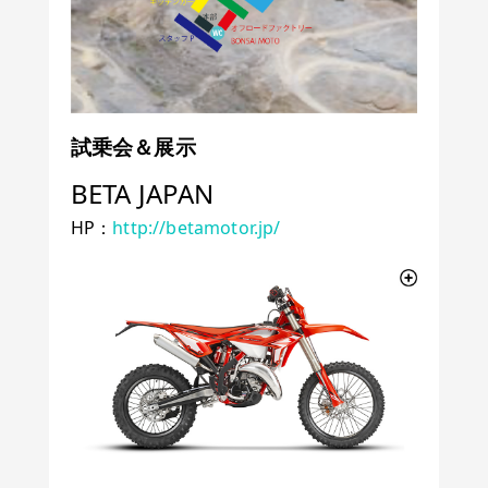
試乗会＆展示
BETA JAPAN
HP：
http://betamotor.jp/