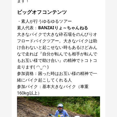
ます！
ビッグオフコンテンツ
・素人が行うゆるゆるツアー
素人代表：
BANZAIりょ～ちゃんねる
大きなバイクで大きな砕石場をのんびりオ
フロードバイクツアー。大きなバイクは助
け合わないと起こせない時もあるけどみん
なで走れば『自分が転んでも相手が転んで
もお互い様で助け合い』の精神でトコトコ
走ります( ◠‿◠ )
参加資格：困った時はお互い様の精神で一
緒にバイク起こしてくれる人
参加バイク：基本大きなバイク（車重
160kg以上）