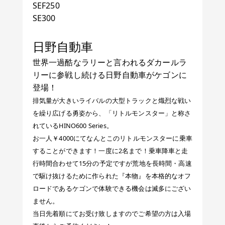
SEF250
SE300
日野自動車
世界一過酷なラリーと言われるダカールラ
リーに参戦し続ける日野自動車がケゴンに
登場！
排気量が大きいライバルの大型トラックと熾烈な戦い
を繰り広げる勇姿から、「リトルモンスター」と称さ
れているHINO600 Series。
お一人￥4000にてなんとこのリトルモンスターに乗車
することができます！一度に2名まで！乗車降車と走
行時間合わせて15分の予定ですが荒地を長時間・高速
で駆け抜けるために作られた『本物』を本格的なオフ
ロードであるケゴンで体験できる機会は滅多にござい
ません。
当日先着順にてお受け致しますのでご希望の方は入場